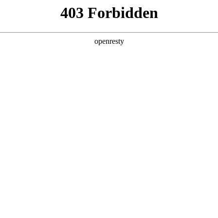
产品及服务
行业解决方案
合作伙伴
投资者关系
数码精彩亮相中国数智化年会
2025 / 12 / 09
2025中关村论坛系列活动——中国数智化年会在京举办，星耀国际数码携旗
0万人次深度交流，共探AI与产业深度融合的创新路径。同时，作为历
际数码携旗下星耀国际问学及在AI领域的标杆实践喜提多项大奖，备受